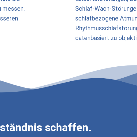
u messen.
Schlaf-Wach-Störungen
esseren
schlafbezogene Atmung
Rhythmusschlafstörun
datenbasiert zu objekt
ständnis schaffen.