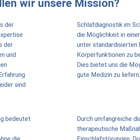
llen wir unsere Mission?
s der
Schlafdiagnostik im Sc
xpertise
die Möglichkeit in eine
s der
unter standardisierten
en und
Körperfunktionen zu b
ren
Dies bietet uns die Mög
 Erfahrung
gute Medizin zu liefern
eider sind
ng bedeutet
Durch umfangreiche di
therapeutische Maßnah
hne die
Einschlafstörungen, Du